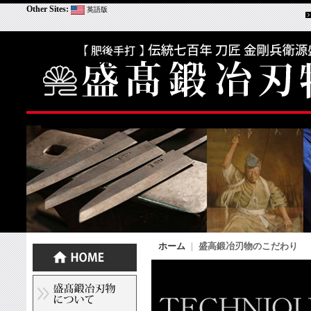
Other Sites:
英語版
盛高鍛冶刃物
ホーム
｜
盛高鍛冶刃物のこだわり